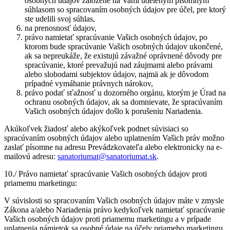
osobných údajov založené na Vami udeleným písomným
súhlasom so spracovaním osobných údajov pre účel, pre ktorý
ste udelili svoj súhlas,
na prenosnosť údajov,
právo namietať spracúvanie Vašich osobných údajov, po
ktorom bude spracúvanie Vašich osobných údajov ukončené,
ak sa nepreukáže, že existujú závažné oprávnené dôvody pre
spracúvanie, ktoré prevažujú nad záujmami alebo právami
alebo slobodami subjektov údajov, najmä ak je dôvodom
prípadné vymáhanie právnych nárokov,
právo podať sťažnosť u dozorného orgánu, ktorým je Úrad na
ochranu osobných údajov, ak sa domnievate, že spracúvaním
Vašich osobných údajov došlo k porušeniu Nariadenia.
Akúkoľvek žiadosť alebo akýkoľvek podnet súvisiaci so
spracúvaním osobných údajov alebo uplatnením Vašich práv možno
zaslať písomne na adresu Prevádzkovateľa alebo elektronicky na e-
mailovú adresu:
sanatoriumat@sanatoriumat.sk
.
10./ Právo namietať spracúvanie Vašich osobných údajov proti
priamemu marketingu:
V súvislosti so spracovaním Vašich osobných údajov máte v zmysle
Zákona a/alebo Nariadenia právo kedykoľvek namietať spracúvanie
Vašich osobných údajov proti priamemu marketingu a v prípade
uplatnenia námietok sa osobné údaje na účely priameho marketingu