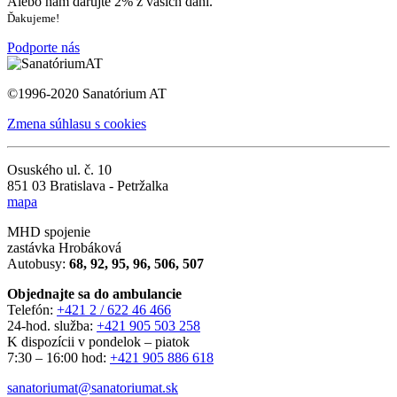
Alebo nám darujte 2% z vašich daní.
Ďakujeme!
Podporte nás
©1996-2020 Sanatórium AT
Zmena súhlasu s cookies
Osuského ul. č. 10
851 03 Bratislava - Petržalka
mapa
MHD spojenie
zastávka Hrobáková
Autobusy:
68, 92, 95, 96, 506, 507
Objednajte sa do ambulancie
Telefón:
+421 2 / 622 46 466
24-hod. služba:
+421 905 503 258
K dispozícii v pondelok – piatok
7:30 – 16:00 hod:
+421 905 886 618
sanatoriumat@sanatoriumat.sk