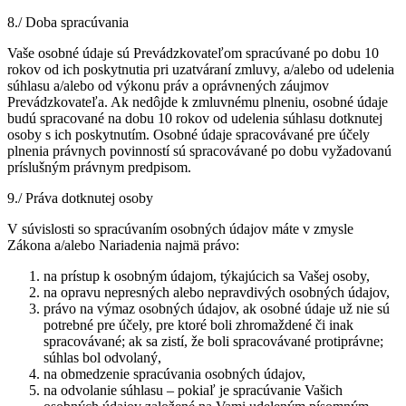
8./ Doba spracúvania
Vaše osobné údaje sú Prevádzkovateľom spracúvané po dobu 10
rokov od ich poskytnutia pri uzatváraní zmluvy, a/alebo od udelenia
súhlasu a/alebo od výkonu práv a oprávnených záujmov
Prevádzkovateľa. Ak nedôjde k zmluvnému plneniu, osobné údaje
budú spracované na dobu 10 rokov od udelenia súhlasu dotknutej
osoby s ich poskytnutím. Osobné údaje spracovávané pre účely
plnenia právnych povinností sú spracovávané po dobu vyžadovanú
príslušným právnym predpisom.
9./ Práva dotknutej osoby
V súvislosti so spracúvaním osobných údajov máte v zmysle
Zákona a/alebo Nariadenia najmä právo:
na prístup k osobným údajom, týkajúcich sa Vašej osoby,
na opravu nepresných alebo nepravdivých osobných údajov,
právo na výmaz osobných údajov, ak osobné údaje už nie sú
potrebné pre účely, pre ktoré boli zhromaždené či inak
spracovávané; ak sa zistí, že boli spracovávané protiprávne;
súhlas bol odvolaný,
na obmedzenie spracúvania osobných údajov,
na odvolanie súhlasu – pokiaľ je spracúvanie Vašich