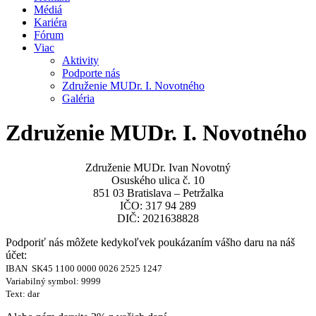
Médiá
Kariéra
Fórum
Viac
Aktivity
Podporte nás
Združenie MUDr. I. Novotného
Galéria
Združenie MUDr. I. Novotného
Združenie MUDr. Ivan Novotný
Osuského ulica č. 10
851 03 Bratislava – Petržalka
IČO: 317 94 289
DIČ: 2021638828
Podporiť nás môžete kedykoľvek poukázaním vášho daru na náš
účet:
IBAN SK45 1100 0000 0026 2525 1247
Variabilný symbol: 9999
Text: dar