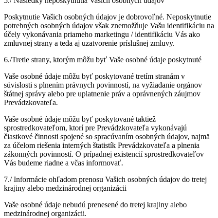
5./ Následky neposkytnutia Vašich osobných údajov
Poskytnutie Vašich osobných údajov je dobrovoľné. Neposkytnutie
potrebných osobných údajov však znemožňuje Vašu identifikáciu na
účely vykonávania priameho marketingu / identifikáciu Vás ako
zmluvnej strany a teda aj uzatvorenie príslušnej zmluvy.
6./Tretie strany, ktorým môžu byť Vaše osobné údaje poskytnuté
Vaše osobné údaje môžu byť poskytované tretím stranám v
súvislosti s plnením právnych povinností, na vyžiadanie orgánov
štátnej správy alebo pre uplatnenie práv a oprávnených záujmov
Prevádzkovateľa.
Vaše osobné údaje môžu byť poskytované taktiež
sprostredkovateľom, ktorí pre Prevádzkovateľa vykonávajú
čiastkové činnosti spojené so spracúvaním osobných údajov, najmä
za účelom riešenia interných štatistík Prevádzkovateľa a plnenia
zákonných povinností. O prípadnej existencií sprostredkovateľov
Vás budeme riadne a včas informovať.
7./ Informácie ohľadom prenosu Vašich osobných údajov do tretej
krajiny alebo medzinárodnej organizácii
Vaše osobné údaje nebudú prenesené do tretej krajiny alebo
medzinárodnej organizácii.