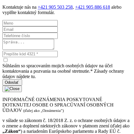
Kontaktuje nás na
+421 905 503 258
,
+421 905 886 618
alebo
vyplňte kontaktný formulár.
Súhlasím so spracovaním mojich osobných údajov na účel
kontaktovania a pozvania na osobné stretnutie.
*
Zásady ochrany
údajov nájdete tu
.
Odoslať
INFORMAČNÉ OZNÁMENIA POSKYTOVANÉ
DOTKNUTEJ OSOBE O SPRACÚVANÍ OSOBNÝCH
ÚDAJOV
(ďalej ako „Oznámenia“)
v súlade so zákonom č. 18/2018 Z. z. o ochrane osobných údajov a
o zmene a doplnení niektorých zákonov v platnom znení (ďalej ako
„Zákon“
) a nariadením Európskeho parlamentu a Rady EÚ č.