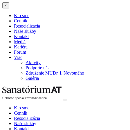
×
Kto sme
Cenník
Resocializácia
Naše služby
Kontakt
Médiá
Kariéra
Fórum
Viac
Aktivity
Podporte nás
Združenie MUDr. I. Novotného
Galéria
Kto sme
Cenník
Resocializácia
Naše služby
Kontakt