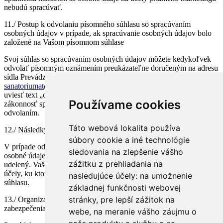
nebudú spracúvať.
11./ Postup k odvolaniu písomného súhlasu so spracúvaním
osobných údajov v prípade, ak spracúvanie osobných údajov bolo
založené na Vašom písomnom súhlase
Svoj súhlas so spracúvaním osobných údajov môžete kedykoľvek
odvolať písomným oznámením preukázateľne doručeným na adresu
sídla Prevádzkovateľa alebo emailom na adresu
sanatoriumat@sanatoriumat.sk
(v predmete emailu je nevyhnutné
uviesť text „odvolanie súhlasu“) bez toho, aby to malo vplyv na
Používame cookies
zákonnosť spracúvania založeného na súhlase udelenom pred jeho
odvolaním.
Táto webová lokalita používa
12./ Následky odvolania súhlasu so spracúvaním osobných údajov:
súbory cookie a iné technológie
V prípade odvolania súhlasu so spracúvaním osobných údajov,
sledovania na zlepšenie vášho
osobné údaje nebudú spracúvané k účelu, pre ktorý bude súhlas
zážitku z prehliadania na
udelený. Vaše osobné údaje budú však naďalej spracúvané pre
účely, ku ktorým môžu byť osobné údaje spracovávané aj bez
nasledujúce účely:
na umožnenie
súhlasu.
základnej funkčnosti webovej
stránky
,
pre lepší zážitok na
13./ Organizačno-technické opatrenia prijaté za účelom
zabezpečenia Vašich osobných údajov
webe
,
na meranie vášho záujmu o