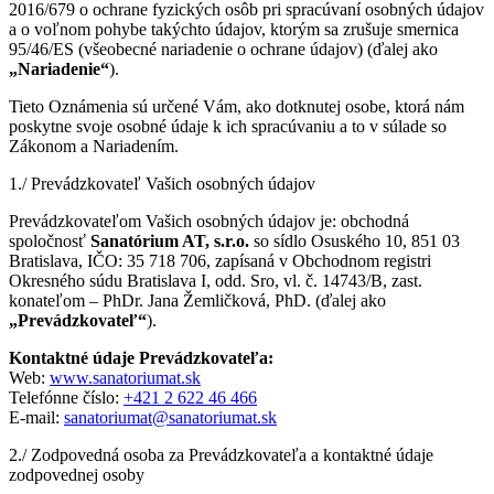
2016/679 o ochrane fyzických osôb pri spracúvaní osobných údajov
a o voľnom pohybe takýchto údajov, ktorým sa zrušuje smernica
95/46/ES (všeobecné nariadenie o ochrane údajov) (ďalej ako
„Nariadenie“
).
Tieto Oznámenia sú určené Vám, ako dotknutej osobe, ktorá nám
poskytne svoje osobné údaje k ich spracúvaniu a to v súlade so
Zákonom a Nariadením.
1./ Prevádzkovateľ Vašich osobných údajov
Prevádzkovateľom Vašich osobných údajov je: obchodná
spoločnosť
Sanatórium AT, s.r.o.
so sídlo Osuského 10, 851 03
Bratislava, IČO: 35 718 706, zapísaná v Obchodnom registri
Okresného súdu Bratislava I, odd. Sro, vl. č. 14743/B, zast.
konateľom – PhDr. Jana Žemličková, PhD. (ďalej ako
„Prevádzkovateľ“
).
Kontaktné údaje Prevádzkovateľa:
Web:
www.sanatoriumat.sk
Telefónne číslo:
+421 2 622 46 466
E-mail:
sanatoriumat@sanatoriumat.sk
2./ Zodpovedná osoba za Prevádzkovateľa a kontaktné údaje
zodpovednej osoby