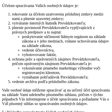
Účelom spracúvania Vašich osobných údajov je:
rokovanie za účelom uzatvorenia príslušnej zmluvy medzi
nami a plnenie uzavretej zmluvy;
vytváranie interných štatistík Prevádzkovateľa;
plnenie povinností Prevádzkovateľa vyplývajúcich z
právnych predpisov a to najmä:
poskytovanie súčinnosti štátnym orgánom na základe
zákona a v jeho medziach, vrátane uchovávania údajov
na základe zákona,
vedenie účtovníctva,
vyhotovovanie faktúr,
ochrana práv a oprávnených záujmov Prevádzkovateľa,
pričom oprávneným záujmom Prevádzkovateľa je:
vykonávanie priameho marketingu výhradne voči
registrovaným klientom,
vymáhanie pohľadávok Prevádzkovateľa;
vedenie archívu podľa príslušného zákona.
Vaše osobné údaje môžeme spracúvať aj na určený účel spracúvania
na základe Vami udeleného písomného súhlasu, pričom v týchto
prípadoch Vás informujeme o účele spracúvania a požiadame Vás o
Váš písomný súhlas so spracúvaním osobných údajov.