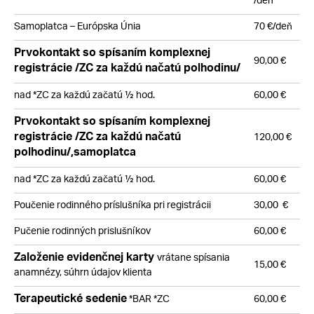
/deň
Samoplatca – Európska Únia
70 €/deň
Prvokontakt so spísaním komplexnej
90,00 €
registrácie /ZC za každú načatú polhodinu/
nad *ZC za každú začatú ½ hod.
60,00 €
Prvokontakt so spísaním komplexnej
registrácie /ZC za každú načatú
120,00 €
polhodinu/,samoplatca
nad *ZC za každú začatú ½ hod.
60,00 €
Poučenie rodinného príslušníka pri registrácii
30,00 €
Pučenie rodinných prislušníkov
60,00 €
Založenie evidenčnej karty
vrátane spísania
15,00 €
anamnézy, súhrn údajov klienta
Terapeutické sedenie
*BAR *ZC
60,00 €