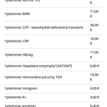
Vyšetrenie: Anti hiv 1+2
€
11,00
Vyšetrenie: BWR
€
36,00
Vyšetrenie: CDT - karbohydrát-deficientný transferín
€
10,00
Vyšetrenie: CRP
€
11,00
Vyšetrenie: HBsAg
€
Vyšetrenie: Hepatalne enzymy(ALT,AST,GMT)
6,00 €
16,00
Vyšetrenie: Hormonálne poruchy: TSH
€
Vyšetrenie: Ionogram
6,00 €
Vyšetrenie: K+
4,00 €
Vyšetrenie: kreatinin
6,00 €