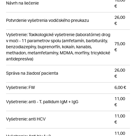
10,00
Návrh na liečenie
€
26,00
Potvrdenie vyšetrenia vodičského preukazu
€
Vyšetrenie: Toxikologické vyšetrenie (laboratórne) drog
v moči - 11 parametrov spolu (amfetamín, barbituráty,
75,00
benzodiazepíny, buprenorfín, kokaín, kanabis,
€
methadon, metamfetamíny, MDMA, morfíny, tricyklické
antidepresíva)
26,00
Správa na žiadosť pacienta
€
Vyšetrenie: FW
6,00 €
11,00
Vyšetrenie: anti - T. pallidum IgM + IgG
€
11,00
Vyšetrenie: anti HCV
€
11,00