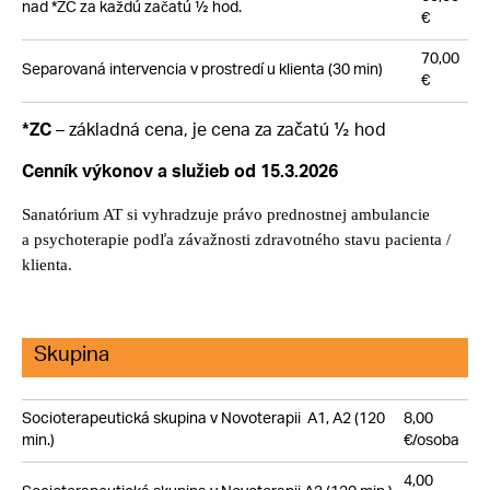
nad *ZC za každú začatú ½ hod.
€
70,00
Separovaná intervencia v prostredí u klienta (30 min)
€
– základná cena, je cena za začatú ½ hod
*ZC
Cenník výkonov a služieb od 15.3.2026
Sanatórium AT si vyhradzuje právo prednostnej ambulancie
a psychoterapie podľa závažnosti zdravotného stavu pacienta /
klienta.
Skupina
Socioterapeutická skupina
v Novoterapii A1, A2 (120
8,00
min.)
€/osoba
4,00