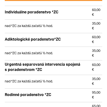
60,00
Individuálne poradenstvo *ZC
€
35,00
nad *ZC za každú začatú ½ hod.
€
60,00
Adiktologické poradenstvo*ZC
€
35,00
nad *ZC za každú začatú ½ hod.
€
Urgentná separovaná intervencia spojená
60,00
€
s poradenstvom *ZC
35,00
nad *ZC za každú začatú ½ hod.
€
95,00
Rodinné poradenstvo *ZC
€
65,00