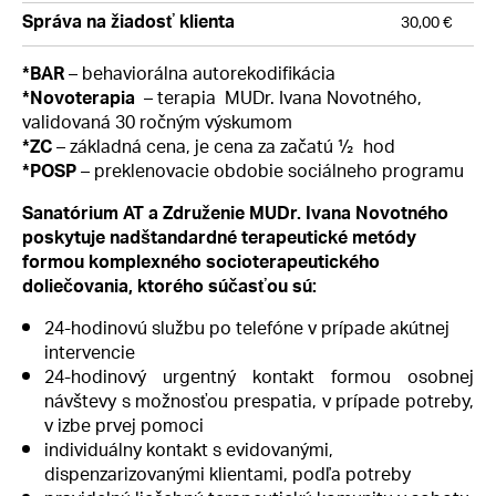
Správa na žiadosť klienta
30,00 €
– behaviorálna autorekodifikácia
*BAR
– terapia MUDr. Ivana Novotného,
*Novoterapia
validovaná 30 ročným výskumom
– základná cena, je cena za začatú ½ hod
*ZC
– preklenovacie obdobie sociálneho programu
*POSP
Sanatórium AT a Združenie MUDr. Ivana Novotného
poskytuje nadštandardné terapeutické metódy
formou komplexného socioterapeutického
doliečovania, ktorého súčasťou sú:
24-hodinovú službu po telefóne v prípade akútnej
intervencie
24-hodinový urgentný kontakt formou osobnej
návštevy s možnosťou prespatia, v prípade potreby,
v izbe prvej pomoci
individuálny kontakt s evidovanými,
dispenzarizovanými klientami, podľa potreby