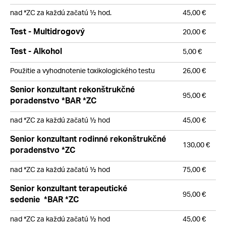
nad *ZC za každú začatú ½ hod.
45,00 €
Test - Multidrogový
20,00 €
Test - Alkohol
5,00 €
Použitie a vyhodnotenie toxikologického testu
26,00 €
Senior konzultant rekonštrukčné
95,00 €
poradenstvo *BAR *ZC
nad *ZC za každú začatú ½ hod
45,00
€
Senior konzultant rodinné rekonštrukčné
130,00 €
poradenstvo *ZC
nad *ZC za každú začatú ½ hod
75,00
€
Senior konzultant terapeutické
95,00 €
sedenie *BAR *ZC
nad *ZC za každú začatú ½ hod
45,00
€