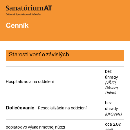
Cenník
Starostlivosť o závislých
bez
úhrady
Hospitalizácia na oddelení
(VŠZP,
Dôvera,
Union)
bez
Doliečovanie
– Resocializácia na oddelení
úhrady
(ÚPSVaR,)
cca 2,8€
doplatok vo výške hmotnej núdzi