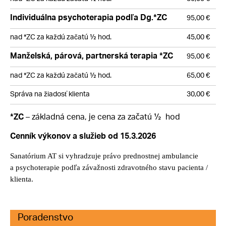
Individuálna psychoterapia podľa Dg.*ZC
95,00 €
nad *ZC za každú začatú ½ hod.
45,00 €
Manželská, párová, partnerská terapia *ZC
95,00 €
nad *ZC za každú začatú ½ hod.
65,00 €
Správa na žiadosť klienta
30,00 €
– základná cena, je cena za začatú ½ hod
*ZC
Cenník výkonov a služieb od 15.3.2026
Sanatórium AT si vyhradzuje právo prednostnej ambulancie
a psychoterapie podľa závažnosti zdravotného stavu pacienta /
klienta.
Poradenstvo