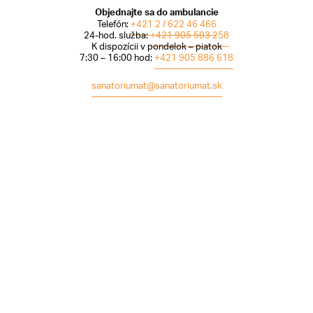
Objednajte sa do ambulancie
Telefón:
+421 2 / 622 46 466
24-hod. služba:
+421 905 503 258
K dispozícii v pondelok – piatok
7:30 – 16:00 hod:
+421 905 886 618
sanatoriumat@sanatoriumat.sk