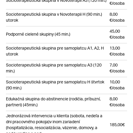
Socioterapeutická skupina v Novoterapii A3 (120 min.)
€/osoba
Socioterapeutická skupina v Novoterapii H (90 min.)
8,00
utorok
€/osoba
45,00
Podporné cielené skupiny (45 min.)
€/osoba
Socioterapeutická skupina pre samoplatcu A1, A2, H
13,00
utorok
€/osoba
Socioterapeutická skupina pre samoplatcu A3 (120
7,00
min.)
€/osoba
Socioterapeutická skupina pre samoplatcu H štvrtok
10,00
(90 min.)
€/osoba
Edukačná skupina do abstinencie (rodičia, príbuzní,
8,00
partneri) (45min.)
€/osoba
Jednorázová intervencia u klienta (sobota, nedeľa a
dni pracovného pokoja)
v inom zariadení
185,00€
(hospitalizácia, resocializácia, väzenie, domovy, a