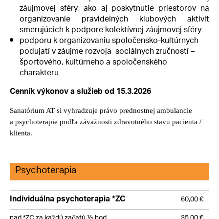
záujmovej sféry, ako aj poskytnutie priestorov na
organizovanie pravidelných klubových aktivít
smerujúcich k podpore kolektívnej záujmovej sféry
podporu k organizovaniu spoločensko-kultúrnych
podujatí v záujme rozvoja sociálnych zručností –
športového, kultúrneho a spoločenského
charakteru
Cenník výkonov a služieb od 15.3.2026
Sanatórium AT si vyhradzuje právo prednostnej ambulancie
a psychoterapie podľa závažnosti zdravotného stavu pacienta /
klienta.
Psychoterapia
Individuálna psychoterapia *ZC
60,00 €
nad *ZC za každú začatú ½ hod.
35,00 €