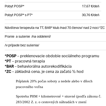
Pobyt POSP*
17,67 €/deň
Pobyt POSP* s PT*
30,76 €/deň
Návšteva terapeuta na TT, BAR* klub /nad 70 členov/ nad 2 noci *ZC
Pranie a sušenie /na oddelení/
/v prípade bez sušenia/
– preklenovacie obdobie sociálneho programu
*POSP
– pracovná terapia
*PT
– behaviorálna autorekodifikácia
*BAR
– základná cena, je cena za začatú ½ hod
*ZC
Príplatok 20% počas soboty a nedele alebo v dňoch
pracovného voľna
Spotreba PHM + kilometrovné + stravné (podľa zákona č.
283/2002 Z. z. o cestovných náhradách v znení