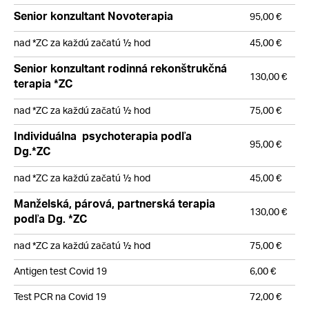
Senior konzultant Novoterapia
95,00 €
nad *ZC za každú začatú ½ hod
45,00 €
Senior konzultant
rodinná rekonštrukčná
130,00 €
terapia *ZC
nad *ZC za každú začatú ½ hod
75,00
€
Individuálna psychoterapia podľa
95,00 €
Dg.*ZC
nad *ZC za každú začatú ½ hod
45,00
€
Manželská, párová, partnerská terapia
130,00 €
podľa Dg. *ZC
nad *ZC za každú začatú ½ hod
75,00
€
Antigen test Covid 19
6,00
€
Test PCR na Covid 19
72,00
€