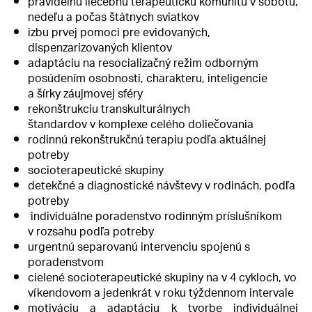
pravidelnú liečebnú terapeutickú komunitu v sobotu,
nedeľu a počas štátnych sviatkov
izbu prvej pomoci pre evidovaných,
dispenzarizovaných klientov
adaptáciu na resocializačný režim odborným
posúdením osobnosti, charakteru, inteligencie
a šírky záujmovej sféry
rekonštrukciu transkulturálnych
štandardov
v komplexe celého doliečovania
rodinnú rekonštrukčnú terapiu
podľa aktuálnej
potreby
socioterapeutické skupiny
detekčné a diagnostické návštevy v rodinách, podľa
potreby
individuálne poradenstvo rodinným príslušníkom
v rozsahu podľa potreby
urgentnú separovanú intervenciu spojenú s
poradenstvom
cielené socioterapeutické skupiny na v 4 cykloch, vo
víkendovom a jedenkrát v roku týždennom intervale
motiváciu a adaptáciu k tvorbe individuálnej